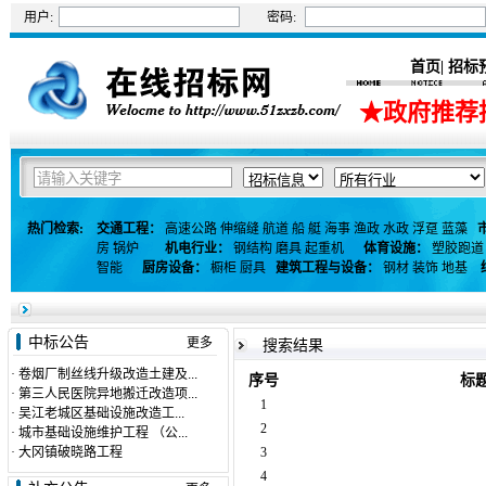
用户:
密码:
首页
招标
|
★政府推荐
热门检索:
交通工程：
高速公路
伸缩缝
航道
船
艇
海事
渔政
水政
浮趸
蓝藻
房
锅炉
机电行业：
钢结构
磨具
起重机
体育设施：
塑胶跑道
智能
厨房设备：
橱柜
厨具
建筑工程与设备：
钢材
装饰
地基
中标公告
更多
搜索结果
·
卷烟厂制丝线升级改造土建及...
序号
标
·
第三人民医院异地搬迁改造项...
1
·
吴江老城区基础设施改造工...
2
·
城市基础设施维护工程 （公...
·
大冈镇破晓路工程
3
4