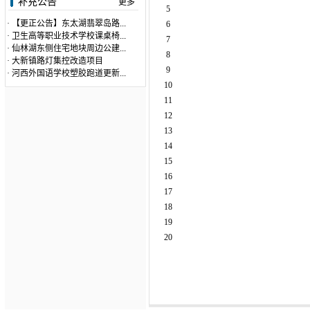
补充公告
更多
5
·
【更正公告】东太湖翡翠岛路...
6
·
卫生高等职业技术学校课桌椅...
7
·
仙林湖东侧住宅地块周边公建...
8
·
大新镇路灯集控改造项目
9
·
河西外国语学校塑胶跑道更新...
10
11
12
13
14
15
16
17
18
19
20