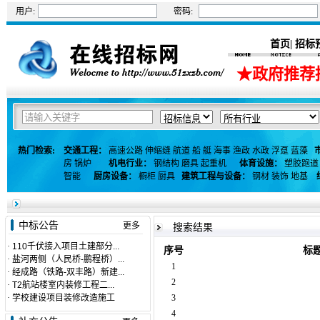
用户:
密码:
首页
招标
|
★政府推荐
热门检索:
交通工程：
高速公路
伸缩缝
航道
船
艇
海事
渔政
水政
浮趸
蓝藻
房
锅炉
机电行业：
钢结构
磨具
起重机
体育设施：
塑胶跑道
智能
厨房设备：
橱柜
厨具
建筑工程与设备：
钢材
装饰
地基
中标公告
更多
搜索结果
·
110千伏接入项目土建部分...
序号
标
·
盐河两侧（人民桥-鹏程桥）...
1
·
经成路（铁路-双丰路）新建...
2
·
T2航站楼室内装修工程二...
·
学校建设项目装修改造施工
3
4