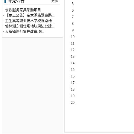
补充公告
更多
5
·
餐饮服务家具采购项目
6
·
【更正公告】东太湖翡翠岛路...
7
·
卫生高等职业技术学校课桌椅...
8
·
仙林湖东侧住宅地块周边公建...
9
·
大新镇路灯集控改造项目
10
11
12
13
14
15
16
17
18
19
20