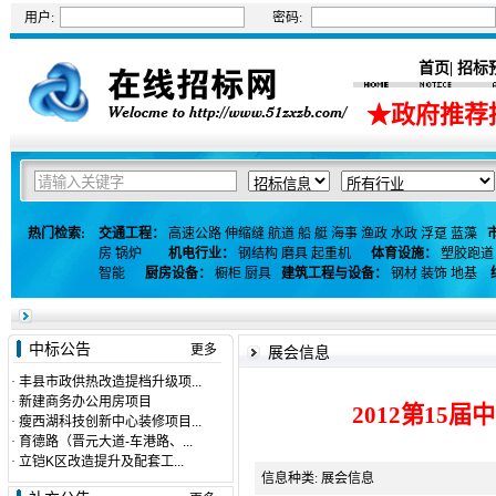
用户:
密码:
首页
招标
|
★政府推荐
热门检索:
交通工程：
高速公路
伸缩缝
航道
船
艇
海事
渔政
水政
浮趸
蓝藻
房
锅炉
机电行业：
钢结构
磨具
起重机
体育设施：
塑胶跑道
智能
厨房设备：
橱柜
厨具
建筑工程与设备：
钢材
装饰
地基
中标公告
更多
展会信息
·
丰县市政供热改造提档升级项...
·
新建商务办公用房项目
2012第1
·
瘦西湖科技创新中心装修项目...
·
育德路（晋元大道-车港路、...
·
立铠K区改造提升及配套工...
信息种类: 展会信息