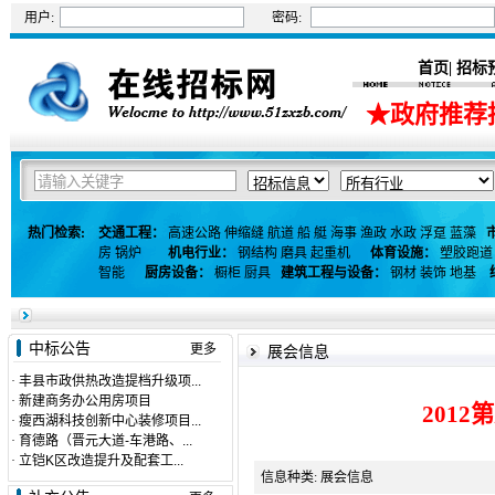
用户:
密码:
首页
招标
|
★政府推荐
热门检索:
交通工程：
高速公路
伸缩缝
航道
船
艇
海事
渔政
水政
浮趸
蓝藻
房
锅炉
机电行业：
钢结构
磨具
起重机
体育设施：
塑胶跑道
智能
厨房设备：
橱柜
厨具
建筑工程与设备：
钢材
装饰
地基
中标公告
更多
展会信息
·
丰县市政供热改造提档升级项...
·
新建商务办公用房项目
201
·
瘦西湖科技创新中心装修项目...
·
育德路（晋元大道-车港路、...
·
立铠K区改造提升及配套工...
信息种类: 展会信息