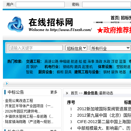
用户:
密码:
首页
招标
|
★政府推荐
热门检索:
交通工程：
高速公路
伸缩缝
航道
船
艇
海事
渔政
水政
浮趸
蓝藻
房
锅炉
机电行业：
钢结构
磨具
起重机
体育设施：
塑胶跑道
智能
厨房设备：
橱柜
厨具
建筑工程与设备：
钢材
装饰
地基
中标公告
更多
首页
>>
展会信息
|
最新动态
·
金苑公寓改造工程
序号
标
·
开发区半导体产业园项目（一...
2012新加坡国际泵阀管道展
1
·
2026年园区代建供电...
2012第九届中国（北京）国
2
·
乡镇供水管网工程—阜前路（...
CIFE-2012第二届中国上海国
·
陆家镇海翔路（严泾路～规划...
3
中部规模最大、影响最广、历史
4