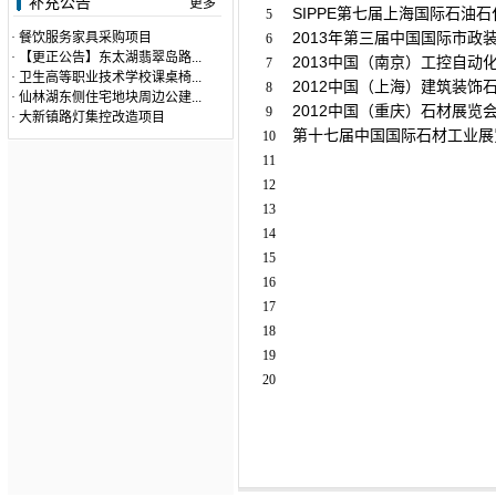
补充公告
更多
SIPPE第七届上海国际石油石
5
2013年第三届中国国际市政
·
餐饮服务家具采购项目
6
·
【更正公告】东太湖翡翠岛路...
2013中国（南京）工控自动化
7
·
卫生高等职业技术学校课桌椅...
2012中国（上海）建筑装饰
8
·
仙林湖东侧住宅地块周边公建...
2012中国（重庆）石材展览会 
9
·
大新镇路灯集控改造项目
第十七届中国国际石材工业展览会
10
11
12
13
14
15
16
17
18
19
20