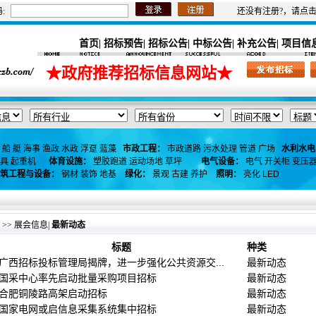
:
还没有注册?，请点
首页
招标预告
招标公告
中标公告
补充公告
项目信
|
|
|
|
|
★政府推荐招标信息网站★
船
艇
海事
渔政
水政
浮趸
蓝藻
市政工程：
市政道路
污水处理
管道
广场
水利水电
具
起重机
体育设施：
塑胶跑道
运动场地
草坪
电气设备：
电气
开关柜
变压
筑工程与设备：
钢材
装饰
地基
绿化：
景观
古建
养护
照明：
亮化
LED
>>
展会信息
|
最新动态
标题
种类
广西招标投标管理局揭牌，进一步强化公共资源交...
最新动态
国采中心率先启动批量采购项目招标
最新动态
合肥铜陵路高架启动招标
最新动态
国家电网或启信息采集系统集中招标
最新动态