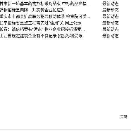
甘肃新一轮基本药物招标采购结束 中标药品降幅...
最新动态
药物招标呈两降一升态势企业忙应对
最新动态
重庆市丰都县扩展职务犯罪预防体系 检察院可质...
最新动态
辽宁投标省重点工程需先过“信用”关 网上公示
最新动态
长春：诚信档案有"污点" 物业企业招投标将受...
最新动态
山西省规定建筑企业有不良记录 招投标将受限
最新动态
页码：1