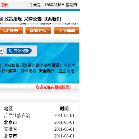
击
注册
今天是：126年8月6日 星期四
息
政策法规
采购公告
联系我们
|
|
|
：
机械仪表
规划设计
勘测勘察
暖通：
空调
机
器
办公家具：
办公用品
安全防护：
监控
弱电
欢迎光临在线招标网！ 一切商机，尽在在线招标网！ 在线招标网，助您实现
地区
时间
广西壮族自治...
2011-08-01
北京市
2011-08-01
安徽省
2011-08-01
北京市
2011-08-01