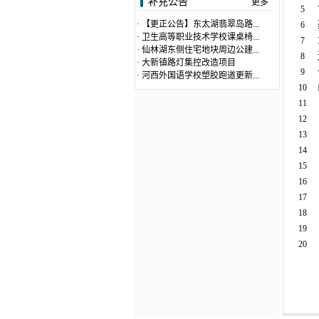
补充公告
更多
5
·
【更正公告】东太湖翡翠岛路...
6
·
卫生高等职业技术学校课桌椅...
7
·
仙林湖东侧住宅地块周边公建...
8
·
大新镇路灯集控改造项目
9
·
河西外国语学校塑胶跑道更新...
10
11
12
13
14
15
16
17
18
19
20