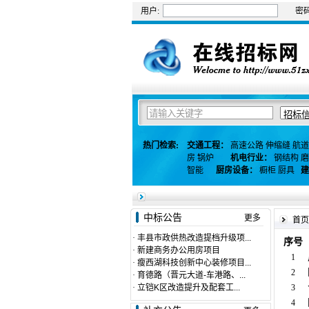
用户:
密码
热门检索:
交通工程：
高速公路
伸缩缝
航道
房
锅炉
机电行业：
钢结构
磨
智能
厨房设备：
橱柜
厨具
建
中标公告
更多
首页
·
丰县市政供热改造提档升级项...
序号
·
新建商务办公用房项目
1
·
瘦西湖科技创新中心装修项目...
2
·
育德路（晋元大道-车港路、...
·
立铠K区改造提升及配套工...
3
4